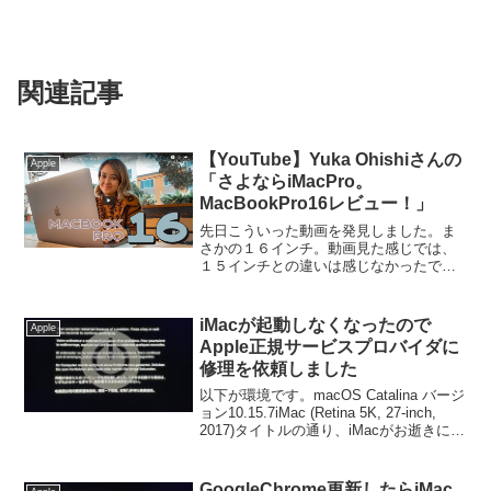
関連記事
【YouTube】Yuka Ohishiさんの
Apple
「さよならiMacPro。
MacBookPro16レビュー！」
先日こういった動画を発見しました。ま
さかの１６インチ。動画見た感じでは、
１５インチとの違いは感じなかったで
す。Yukaさんが元々１３インチからの変
更なので、大きさ、重さ、使いやすさ、
全く別次元なのではないでしょうか。飛
iMacが起動しなくなったので
Apple
行機や新幹線など移動中...
Apple正規サービスプロバイダに
修理を依頼しました
以下が環境です。macOS Catalina バージ
ョン10.15.7iMac (Retina 5K, 27-inch,
2017)タイトルの通り、iMacがお逝きにな
りました。お店の担当者の見立てで
は、・HDを認識しない・HDが壊れてい
る...
GoogleChrome更新したらiMac