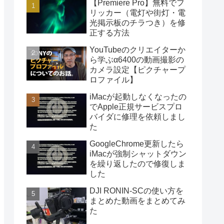
【Premiere Pro】無料でフ
リッカー（電灯や街灯・電
光掲示板のチラつき）を修
正する方法
YouTubeのクリエイターか
ら学ぶα6400の動画撮影の
カメラ設定【ピクチャープ
ロファイル】
iMacが起動しなくなったの
でApple正規サービスプロ
バイダに修理を依頼しまし
た
GoogleChrome更新したら
iMacが強制シャットダウン
を繰り返したので修復しま
した
DJI RONIN-SCの使い方を
まとめた動画をまとめてみ
た