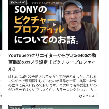
SONY α6400
や
YouTubeのクリエイターから学ぶα6400の動
画撮影のカメラ設定【ピクチャープロファイ
ル】
っ
はじめにα6400を購入してから半年が過ぎました。これま
号
でGoProで動画撮影していたのが世界が一変。奥深い映像
素
の世界に突入し始めております。その中でも特に難しいの
呼
がカラーではないでしょうか。カラーコレクション、カラ
ーグレーディング、LUT...
13
2020.04.10
YouTube