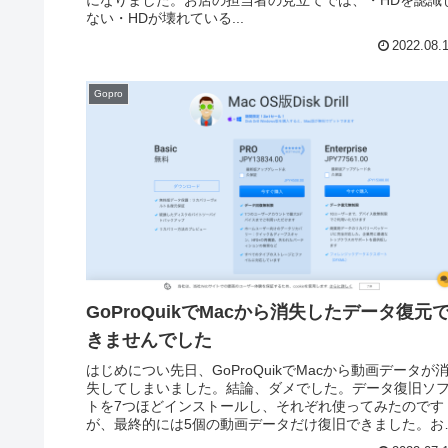
になりました。お店の担当者の見立てでは、・HDを認識
ない・HDが壊れている...
2022.08.
Gopro
GoProQuikでMacから消失したデータ復元
きませんでした
はじめについ先日、GoProQuikでMacから動画データが
失してしまいました。結論、ダメでした。データ復旧ソ
トを7つほどインストールし、それぞれ使ってみたのです
が、最終的には5個の動画データだけ復旧できました。お
らく30〜40個くら...