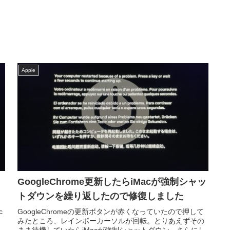
Apple
GoogleChrome更新したらiMacが強制シャッ
トダウンを繰り返したので修復しました
c
GoogleChromeの更新ボタンが赤くなっていたので押して
き
みたところ、レインボーカーソルが回転。とりあえずその