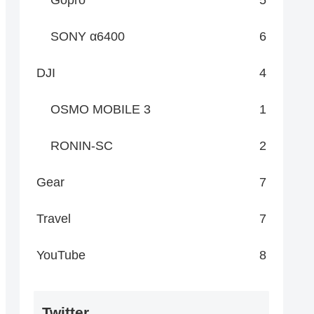
Gopro
5
SONY α6400
6
DJI
4
OSMO MOBILE 3
1
RONIN-SC
2
Gear
7
Travel
7
YouTube
8
Twitter