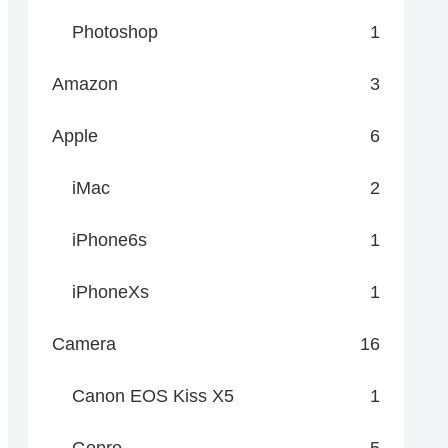
Photoshop
1
Amazon
3
Apple
6
iMac
2
iPhone6s
1
iPhoneXs
1
Camera
16
Canon EOS Kiss X5
1