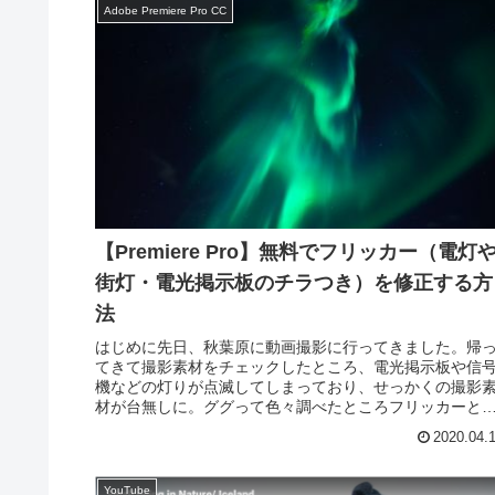
Adobe Premiere Pro CC
【Premiere Pro】無料でフリッカー（電灯
街灯・電光掲示板のチラつき）を修正する方
法
はじめに先日、秋葉原に動画撮影に行ってきました。帰
てきて撮影素材をチェックしたところ、電光掲示板や信
機などの灯りが点滅してしまっており、せっかくの撮影
材が台無しに。ググって色々調べたところフリッカーと
ばれる現象だそうで、修正方法もい...
2020.04.
YouTube