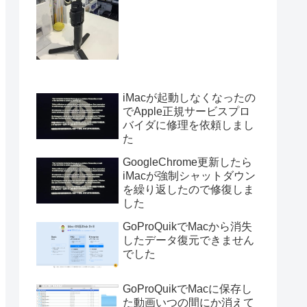
iMacが起動しなくなったの
でApple正規サービスプロ
バイダに修理を依頼しまし
た
GoogleChrome更新したら
iMacが強制シャットダウン
を繰り返したので修復しま
した
GoProQuikでMacから消失
したデータ復元できません
でした
GoProQuikでMacに保存し
た動画いつの間にか消えて