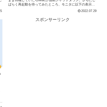
し
まま待機していたらiMacが強制シャットダウン。さらにし
ばらく再起動を待ってみたところ、モニタに以下の表示
が。画面は真っ黒。私...
15
2022.07.29
スポンサーリンク
で
消
フ
そ